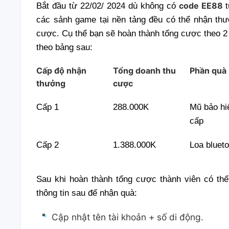
Bắt đầu từ 22/02/ 2024 dù không có
code EE88
các sảnh game tại nền tảng đều có thể nhận thưở
cược. Cụ thể bạn sẽ hoàn thành tổng cược theo 2
theo bảng sau:
Cấp độ nhận
Tổng doanh thu
Phần quà
thưởng
cược
Cấp 1
288.000K
Mũ bảo hi
cấp
Cấp 2
1.388.000K
Loa blueto
Sau khi hoàn thành tổng cược thành viên có thể
thông tin sau để nhận quà:
Cập nhật tên tài khoản + số di động.