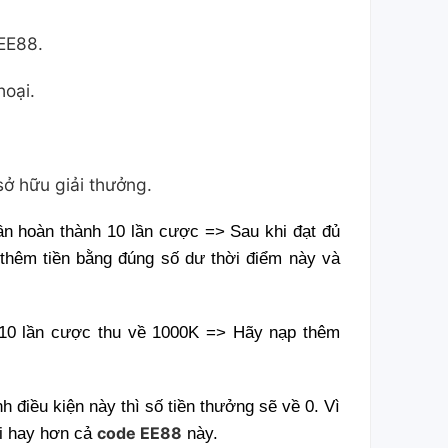
EE88.
hoại.
sở hữu giải thưởng.
ần hoàn thành 10 lần cược => Sau khi đạt đủ
thêm tiền bằng đúng số dư thời điểm này và
 10 lần cược thu về 1000K => Hãy nạp thêm
 điều kiện này thì số tiền thưởng sẽ về 0. Vì
ãi hay hơn cả
code EE88
này.