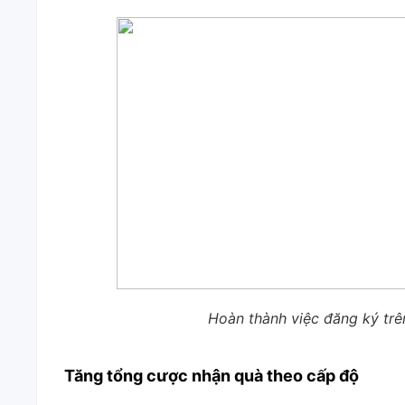
Hoàn thành việc đăng ký tr
Tăng tổng cược nhận quà theo cấp độ