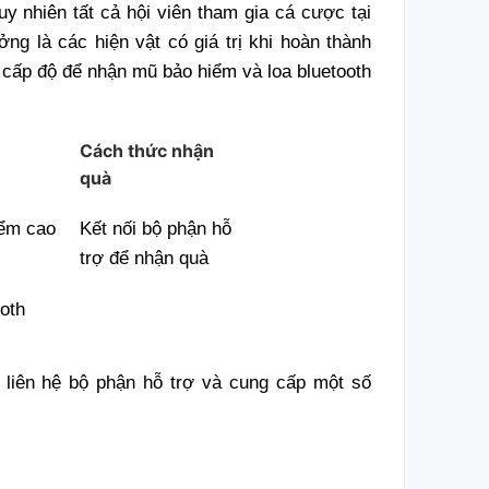
tuy nhiên tất cả hội viên tham gia cá cược tại
ng là các hiện vật có giá trị khi hoàn thành
 cấp độ để nhận mũ bảo hiểm và loa bluetooth
Cách thức nhận
quà
ểm cao
Kết nối bộ phận hỗ
trợ để nhận quà
oth
 liên hệ bộ phận hỗ trợ và cung cấp một số