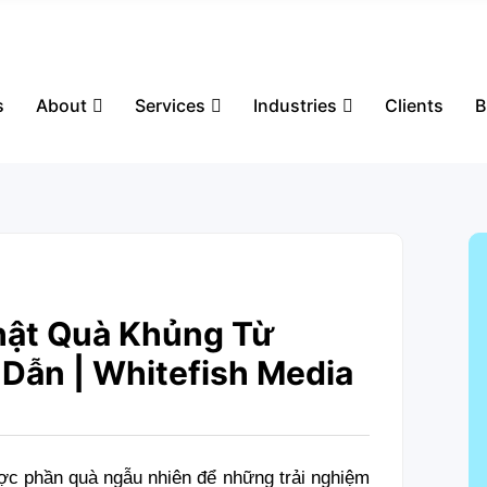
s
About
Services
Industries
Clients
B
hật Quà Khủng Từ
Dẫn | Whitefish Media
c phần quà ngẫu nhiên để những trải nghiệm