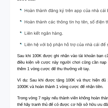
Hoàn thành đăng ký trên app của nhà cái 
Hoàn thành các thông tin họ tên, số điện t
Liên kết ngân hàng.
Liên hệ với bộ phận hỗ trợ của nhà cái để 
Sau khi 100K được ghi nhận vào tài khoản bạn c
điều kiện về cược này người chơi cũng cần nạp 
thêm 1 vòng cược để thu thưởng về tay.
Ví dụ: Sau khi được tặng 100K và thực hiện đủ
1000K và hoàn thành 1 vòng cược để nhận tiền.
Trong vòng 7 ngày nếu thành viên không hoàn thành
thế hãy tranh thủ để có được cơ hội sở hữu ưu đ